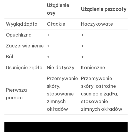
Użądlenie
Użądlenie pszczoły
osy
Wygląd żądła
Gładkie
Haczykowate
Opuchlizna
+
+
Zaczerwienienie
+
+
Ból
+
+
Usunięcie żądła
Nie dotyczy
Konieczne
Przemywanie
Przemywanie
skóry,
skóry, ostrożne
Pierwsza
stosowanie
usunięcie żądła,
pomoc
zimnych
stosowanie
okładów
zimnych okładów