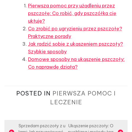
Pierwsza pomoc przy użądleniu przez
pszczołę: Co robić, gdy pszczółka cię
ukłuje?
Co zrobić po ugryzieniu przez pszczołę?
Praktyczne porady
Jak radzić sobie z ukąszeniem pszczoły?
Szybkie sposoby
Domowe sposoby na ukąszenie pszczoły:
Co naprawdę działa?
POSTED IN
PIERWSZA POMOC I
LECZENIE
N
Sprzedam pszczoły z u
Ukąszenie pszczoły: O
lami: Jak przygotować
puchlizna i metody łag