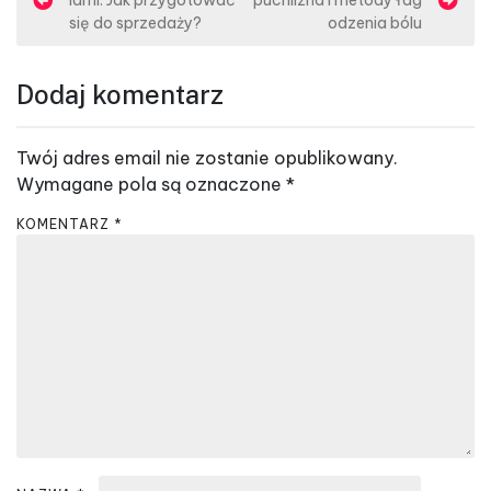
a
się do sprzedaży?
odzenia bólu
w
i
Dodaj komentarz
g
a
Twój adres email nie zostanie opublikowany.
c
Wymagane pola są oznaczone
*
j
KOMENTARZ
*
a
w
p
i
s
u