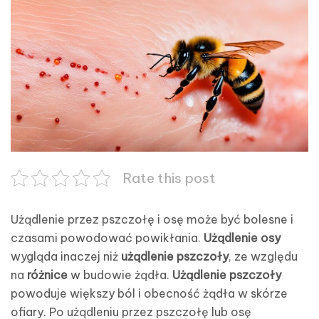
Rate this post
Użądlenie przez pszczołę i osę może być bolesne i
czasami powodować powikłania.
Użądlenie osy
wygląda inaczej niż
użądlenie pszczoły
, ze względu
na
różnice
w budowie żądła.
Użądlenie pszczoły
powoduje większy ból i obecność żądła w skórze
ofiary. Po użądleniu przez pszczołę lub osę