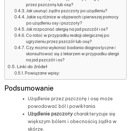
przez pszczołę lub osę?
Jak usunąć żądło pszczoły po użądleniu?
Jakie są różnice w objawach i pierwszej pomocy
po użądleniu osy i pszczoły?
Jak rozpoznać alergię na jad pszczół i os?
Co robić w przypadku reakcji alergicznej po
ugryzieniu przez pszczół lub osę?
Czy można wykonać badania diagnostyczne i
skonsultować się z lekarzem w przypadku alergii
na jad pszczół i os?
Linki do źródeł
Powiązane wpisy:
Podsumowanie
Użądlenie przez pszczołę i osę może
powodować ból i powikłania.
Użądlenie pszczoły
charakteryzuje się
większym bólem i obecnością żądła w
skórze.