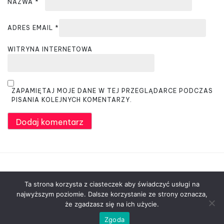
NAZWA
*
ADRES EMAIL
*
WITRYNA INTERNETOWA
ZAPAMIĘTAJ MOJE DANE W TEJ PRZEGLĄDARCE PODCZAS
PISANIA KOLEJNYCH KOMENTARZY.
Ta strona korzysta z ciasteczek aby świadczyć usługi na
najwyższym poziomie. Dalsze korzystanie ze strony oznacza,
że zgadzasz się na ich użycie.
© Pszczoły 24 - Wszystko o Pszczołach i
Zgoda
Pszczelarstwie 2026
|
Designed by
PixaHive.com
.