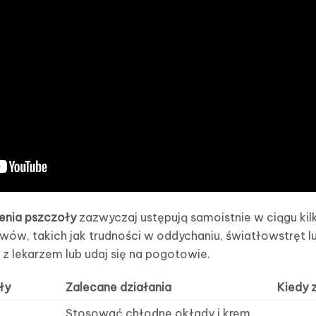
enia pszczoły
zazwyczaj ustępują samoistnie w ciągu kilk
wów, takich jak trudności w oddychaniu, światłowstręt 
 z lekarzem lub udaj się na pogotowie.
ły
Zalecane działania
Kiedy 
Stosować chłodne okłady i krem