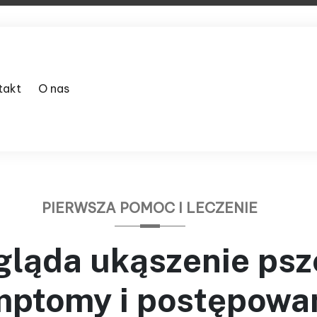
takt
O nas
PIERWSZA POMOC I LECZENIE
gląda ukąszenie psz
ptomy i postępowa