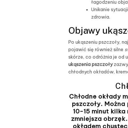
łagodzeniu obj
Unikanie sytuacj
zdrowia.
Objawy ukąsz
Po ukąszeniu pszczoły, n
pojawić się również silne
s
skórze, co odróżnia je od 
ukąszenia pszczoły
zazwyc
chłodnych okładów, krem
Ch
Chłodne okłady mo
pszczoły. Można 
10-15 minut kilka
zmniejsza obrzęk
okładem chustecz