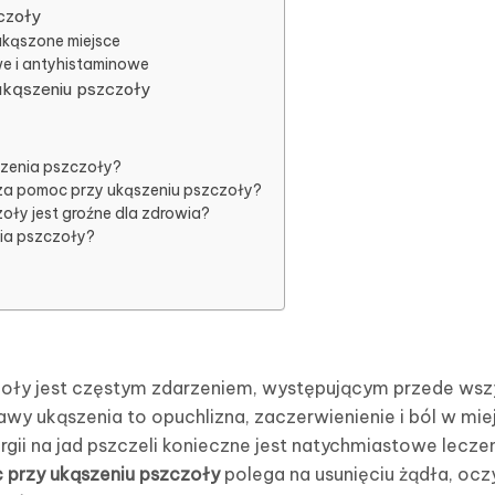
czoły
kąszone miejsce
e i antyhistaminowe
ukąszeniu pszczoły
szenia pszczoły?
za pomoc przy ukąszeniu pszczoły?
oły jest groźne dla zdrowia?
ia pszczoły?
oły jest częstym zdarzeniem, występującym przede wsz
wy ukąszenia to opuchlizna, zaczerwienienie i ból w miej
rgii na jad pszczeli konieczne jest natychmiastowe lecz
 przy ukąszeniu pszczoły
polega na usunięciu żądła, oczy