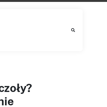
czoły?
nie