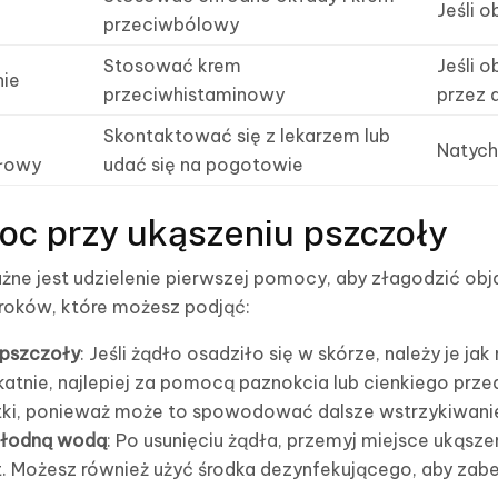
Jeśli o
przeciwbólowy
Stosować krem
Jeśli o
nie
przeciwhistaminowy
przez 
Skontaktować się z lekarzem lub
Natych
głowy
udać się na pogotowie
oc przy ukąszeniu pszczoły
żne jest udzielenie pierwszej pomocy, aby złagodzić obj
kroków, które możesz podjąć:
 pszczoły
: Jeśli żądło osadziło się w skórze, należy je jak
ikatnie, najlepiej za pomocą paznokcia lub cienkiego prze
tki, ponieważ może to spowodować dalsze wstrzykiwanie
hłodną wodą
: Po usunięciu żądła, przemyj miejsce ukąsz
ut. Możesz również użyć środka dezynfekującego, aby zab