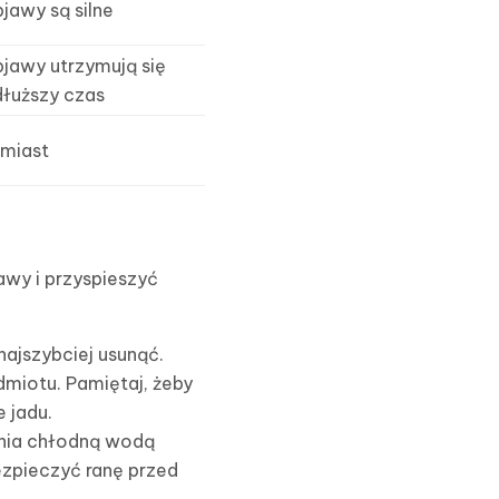
bjawy są silne
bjawy utrzymują się
dłuższy czas
miast
awy i przyspieszyć
 najszybciej usunąć.
dmiotu. Pamiętaj, żeby
 jadu.
enia chłodną wodą
ezpieczyć ranę przed