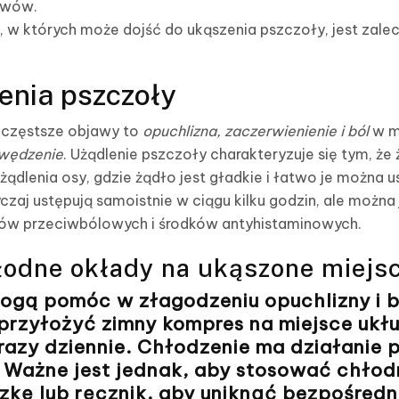
awów.
i, w których może dojść do ukąszenia pszczoły, jest zale
enia pszczoły
ajczęstsze objawy to
opuchlizna, zaczerwienienie i ból
w mi
wędzenie
. Użądlenie pszczoły charakteryzuje się tym, że
użądlenia osy, gdzie żądło jest gładkie i łatwo je można 
zaj ustępują samoistnie w ciągu kilku godzin, ale możn
ów przeciwbólowych i środków antyhistaminowych.
łodne okłady na ukąszone miejs
gą pomóc w złagodzeniu opuchlizny i b
przyłożyć zimny kompres na miejsce ukłu
 razy dziennie. Chłodzenie ma działanie 
. Ważne jest jednak, aby stosować chłod
kę lub ręcznik, aby uniknąć bezpośredn