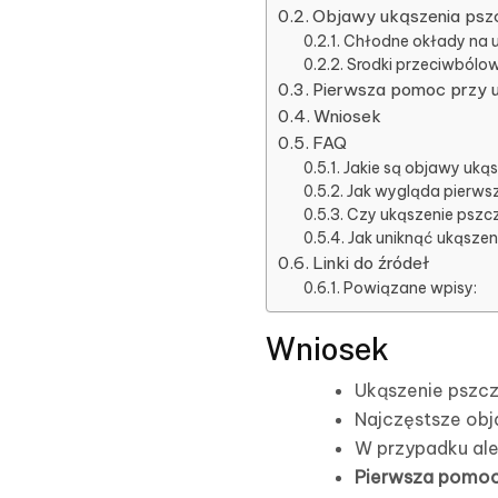
Objawy ukąszenia psz
Chłodne okłady na u
Srodki przeciwbólow
Pierwsza pomoc przy 
Wniosek
FAQ
Jakie są objawy uką
Jak wygląda pierws
Czy ukąszenie pszcz
Jak uniknąć ukąszen
Linki do źródeł
Powiązane wpisy:
Wniosek
Ukąszenie pszcz
Najczęstsze obja
W przypadku ale
Pierwsza pomoc