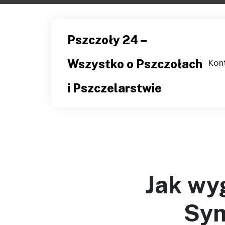
Skip
to
content
Pszczoły 24 –
Wszystko o Pszczołach
Kon
i Pszczelarstwie
Jak wy
Sym