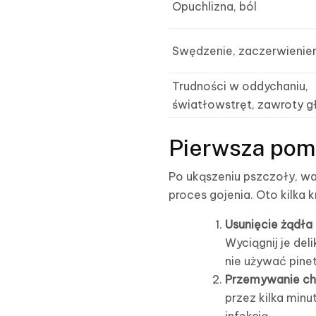
Opuchlizna, ból
Swędzenie, zaczerwienie
Trudności w oddychaniu,
światłowstręt, zawroty 
Pierwsza pom
Po ukąszeniu pszczoły, wa
proces gojenia. Oto kilka 
Usunięcie żądła
Wyciągnij je del
nie używać pine
Przemywanie c
przez kilka min
infekcją.