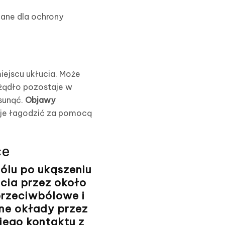
cane dla ochrony
ejscu ukłucia. Może
 żądło pozostaje w
usunąć.
Objawy
a je łagodzić za pomocą
ce
ólu po ukąszeniu
cia przez około
przeciwbólowe i
ne okłady przez
iego kontaktu z