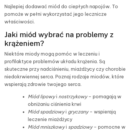
Najlepiej dodawać miód do ciepłych napojów. To
pomoże w pełni wykorzystać jego lecznicze
właściwości.
Jaki miód wybrać na problemy z
krążeniem?
Niektóre miody mogą pomóc w leczeniu i
profilaktyce problemów układu krążenia. Są
skuteczne przy nadciśnieniu, miażdżycy czy chorobie
niedokrwiennej serca. Poznaj rodzaje miodów, które
wspierają zdrowie twojego serca.
Miód lipowy
i
nostrzykowy
– pomagają w
obniżaniu ciśnienia krwi
Miód spadziowy
i
gryczany
– wspierają
leczenie miażdżycy
Miód mniszkowy
i
spadziowy
– pomocne w