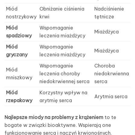
Miód
Obniżanie ciśnienia
Nadciśnienie
nostrzykowy
krwi
tętnicze
Miód
Wspomaganie
Miażdżyca
spadziowy
leczenia miażdżycy
Miód
Wspomaganie
Miażdżyca
gryczany
leczenia miażdżycy
Wspomaganie
Choroba
Miód
leczenia choroby
niedokrwienna
mniszkowy
niedokrwiennej serca
serca
Miód
Korzystny wpływ na
Arytmia serca
rzepakowy
arytmię serca
Najlepsze miody na problemy z krążeniem
to te
bogate w związki bioaktywne. Wspierają one
funkcjonowanie serca i naczyń krwionośnych.