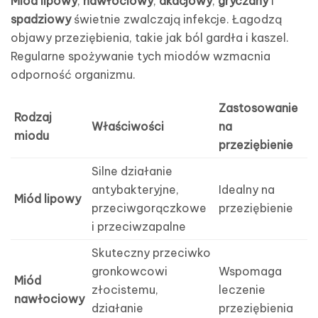
Miód lipowy
,
nawłociowy
,
akacjowy
,
gryczany
i
spadziowy
świetnie zwalczają infekcje. Łagodzą
objawy przeziębienia, takie jak ból gardła i kaszel.
Regularne spożywanie tych miodów wzmacnia
odporność organizmu.
Zastosowanie
Rodzaj
Właściwości
na
miodu
przeziębienie
Silne działanie
antybakteryjne,
Idealny na
Miód lipowy
przeciwgorączkowe
przeziębienie
i przeciwzapalne
Skuteczny przeciwko
gronkowcowi
Wspomaga
Miód
złocistemu,
leczenie
nawłociowy
działanie
przeziębienia