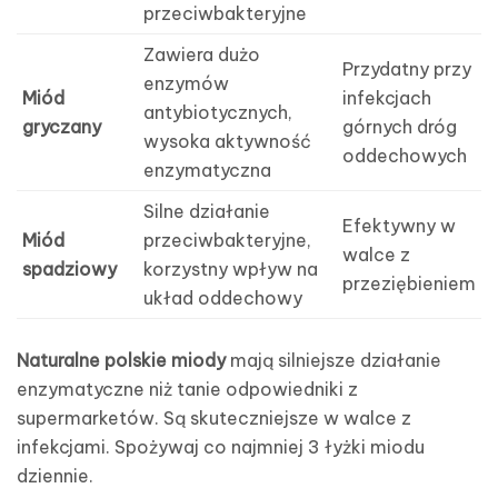
przeciwbakteryjne
Zawiera dużo
Przydatny przy
enzymów
Miód
infekcjach
antybiotycznych,
gryczany
górnych dróg
wysoka aktywność
oddechowych
enzymatyczna
Silne działanie
Efektywny w
Miód
przeciwbakteryjne,
walce z
spadziowy
korzystny wpływ na
przeziębieniem
układ oddechowy
Naturalne polskie miody
mają silniejsze działanie
enzymatyczne niż tanie odpowiedniki z
supermarketów. Są skuteczniejsze w walce z
infekcjami. Spożywaj co najmniej 3 łyżki miodu
dziennie.