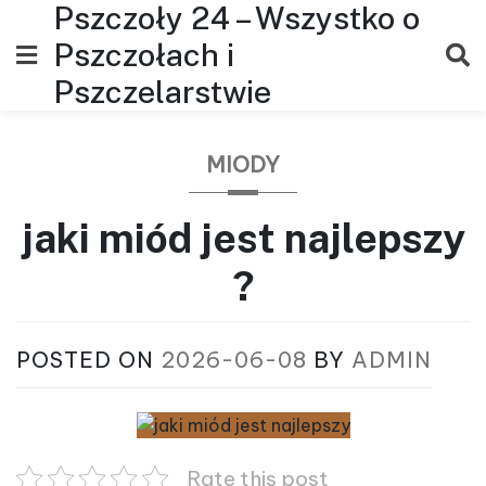
Pszczoły 24 – Wszystko o
Skip
to
Pszczołach i
content
Pszczelarstwie
MIODY
jaki miód jest najlepszy
?
POSTED ON
2026-06-08
BY
ADMIN
Rate this post