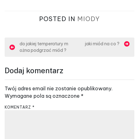
POSTED IN
MIODY
N
do jakiej temperatury m
jaki miód na co ?
ożna podgrzać miód ?
a
w
Dodaj komentarz
i
g
Twój adres email nie zostanie opublikowany.
a
Wymagane pola są oznaczone
*
c
KOMENTARZ
*
j
a
w
p