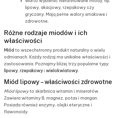
Warto wybierać nierafinowane miody, np.
lipowy, akacjowy, rzepakowy czy
gryczany. Mają pełne walory smakowe i
zdrowotne.
Różne rodzaje miodów i ich
właściwości
Miód
to wszechstronny produkt naturalny o wielu
odmianach. Każdy rodzaj ma unikalne właściwości i
zastosowania. Poznajmy bliżej trzy popularne typy:
lipowy
,
rzepakowy
i
wielokwiatowy
.
Miód lipowy – właściwości zdrowotne
Miód lipowy
to skarbnica witamin i minerałów.
Zawiera witaminy B, magnez, potas i mangan.
Posiada również enzymy, olejki eteryczne i
flawonoidy.