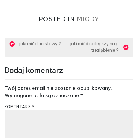
POSTED IN
MIODY
N
jaki miód na stawy ?
jaki miód najlepszy na p
rzeziębienie ?
a
w
Dodaj komentarz
i
g
Twój adres email nie zostanie opublikowany.
a
Wymagane pola są oznaczone
*
c
KOMENTARZ
*
j
a
w
p