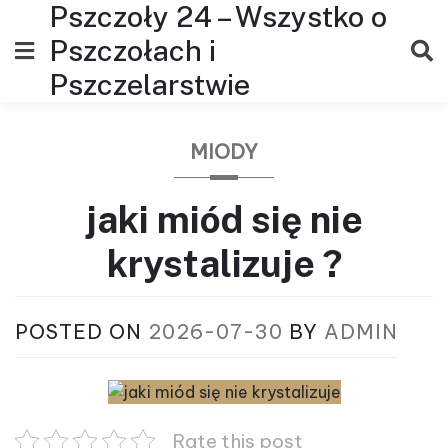
Pszczoły 24 – Wszystko o
Skip
to
Pszczołach i
content
Pszczelarstwie
MIODY
jaki miód się nie
krystalizuje ?
POSTED ON
2026-07-30
BY
ADMIN
Rate this post