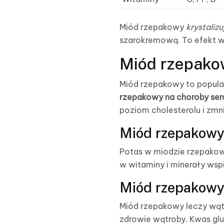
Miód rzepakowy
krystaliz
szarokremową. To efekt w
Miód rzepako
Miód rzepakowy to popular
rzepakowy na choroby serc
poziom cholesterolu i zmni
Miód rzepakowy 
Potas w miodzie rzepakowy
w witaminy i minerały ws
Miód rzepakowy 
Miód rzepakowy leczy wątr
zdrowie wątroby. Kwas gl