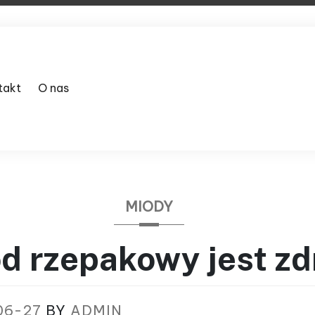
takt
O nas
MIODY
d rzepakowy jest zd
06-27
BY
ADMIN