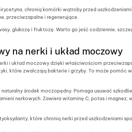
mirycetyna, chronią komórki wątroby przed uszkodzeniam
e, przeciwzapalne i regenerujące.
sy, glukozę i fruktozę. Warto go jeść codziennie, szcze
y na nerki i układ moczowy
erki i układ moczowy dzięki właściwościom przeciwza
tyki, które zwalczają bakterie i grzyby. To może pomóc 
k naturalny środek moczopędny. Pomaga usuwać szkodliw
amieni nerkowych. Zawiera witaminę C, potas i magnez, 
tyoksydanty, które chronią nerki przed uszkodzeniami 