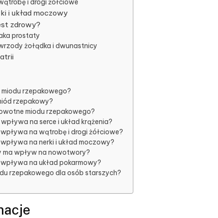
ątrobę i drogi żółciowe
ki i układ moczowy
est zdrowy?
aka prostaty
wrzody żołądka i dwunastnicy
trii
i miodu rzepakowego?
 miód rzepakowy?
zdrowotne miodu rzepakowego?
wpływa na serce i układ krążenia?
 wpływa na wątrobę i drogi żółciowe?
 wpływa na nerki i układ moczowy?
y ma wpływ na nowotwory?
y wpływa na układ pokarmowy?
iodu rzepakowego dla osób starszych?
macje