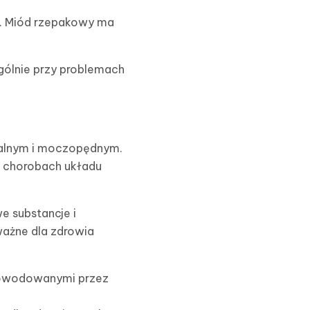
i. Miód rzepakowy ma
gólnie przy problemach
palnym i moczopędnym.
w chorobach układu
e substancje i
ważne dla zdrowia
spowodowanymi przez