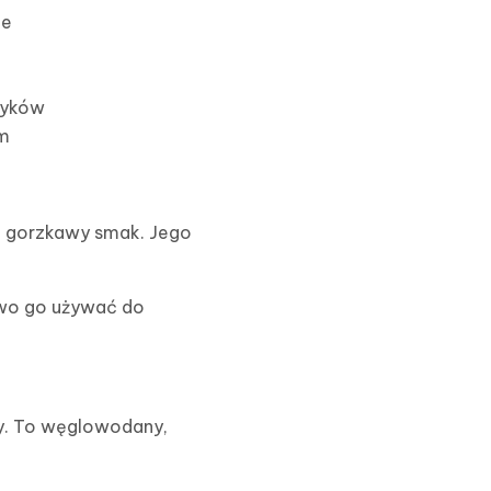
ne
tyków
ym
o gorzkawy smak. Jego
two go używać do
zy. To węglowodany,