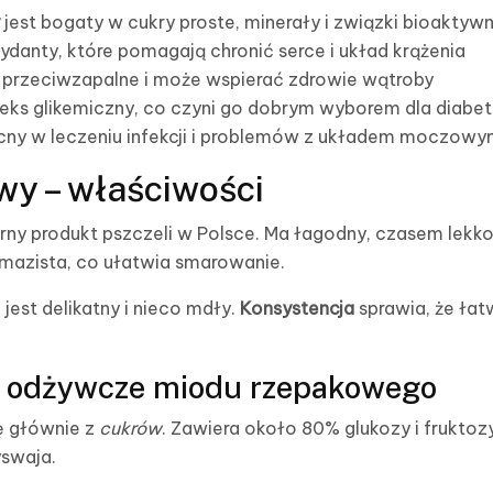
jest bogaty w cukry proste, minerały i związki bioaktyw
ydanty, które pomagają chronić serce i układ krążenia
przeciwzapalne i może wspierać zdrowie wątroby
ndeks glikemiczny, co czyni go dobrym wyborem dla diabe
ny w leczeniu infekcji i problemów z układem moczow
y – właściwości
rny produkt pszczeli w Polsce. Ma łagodny, czasem lekk
i mazista, co ułatwia smarowanie.
est delikatny i nieco mdły.
Konsystencja
sprawia, że ła
ci odżywcze miodu rzepakowego
ę głównie z
cukrów
. Zawiera około 80% glukozy i frukto
yswaja.