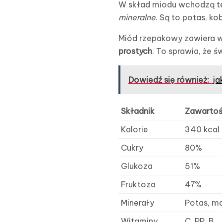
W skład miodu wchodzą t
mineralne
. Są to potas, kob
Miód rzepakowy zawiera wit
prostych
. To sprawia, że 
Dowiedź się również:
ja
Składnik
Zawartoś
Kalorie
340 kcal
Cukry
80%
Glukoza
51%
Fruktoza
47%
Minerały
Potas, ma
Witaminy
C, PP, B