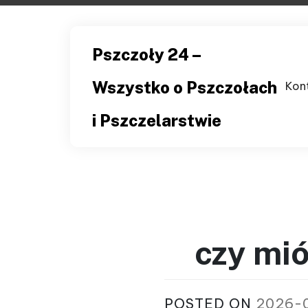
Skip
to
content
Pszczoły 24 –
Wszystko o Pszczołach
Kon
i Pszczelarstwie
czy mió
POSTED ON
2026-