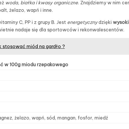
eż
woda, białka i kwasy organiczne
. Znajdziemy w nim c
alt, żelazo, wapń i inne.
aminy C, PP i z grupy B. Jest
energetyczny
dzięki
wysoki
świetnie nadaje się dla sportowców i rekonwalescentów.
k stosować miód na gardło ?
ć w 100g miodu rzepakowego
gnez, żelazo, wapń, sód, mangan, fosfor, miedź