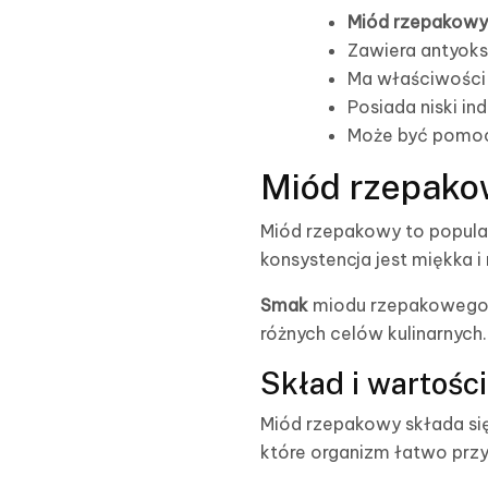
Miód rzepakowy
Zawiera antyoks
Ma właściwości 
Posiada niski i
Może być pomoc
Miód rzepakow
Miód rzepakowy to popula
konsystencja jest miękka 
Smak
miodu rzepakowego j
różnych celów kulinarnych.
Skład i wartoś
Miód rzepakowy składa si
które organizm łatwo prz