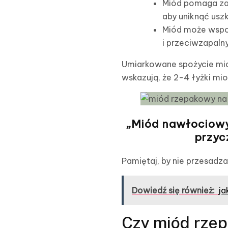
Miód pomaga zac
aby uniknąć usz
Miód może wspom
i przeciwzapaln
Umiarkowane spożycie mio
wskazują, że 2-4 łyżki m
„Miód nawłociowy
przyc
Pamiętaj, by nie przesadza
Dowiedź się również:
ja
Czy miód rze