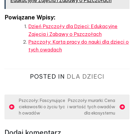
Edukacyjne Zajęcia i Zabawy o Pszczołach
Powiązane Wpisy:
Dzień Pszczoły dla Dzieci: Edukacyjne
Zajęcia i Zabawy o Pszczołach
Pszczoły: Karta pracy do nauki dla dzieci o
tych owadach
POSTED IN
DLA DZIECI
N
Pszczoły: Fascynujące
Pszczoły murarki: Cena
ciekawostki o życiu tyc
i wartość tych owadów
a
h owadów
dla ekosystemu
w
i
Dodaj komentarz