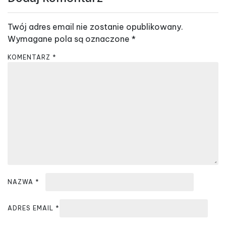
g
a
Twój adres email nie zostanie opublikowany.
c
Wymagane pola są oznaczone
*
j
KOMENTARZ
*
a
w
p
i
s
u
NAZWA
*
ADRES EMAIL
*