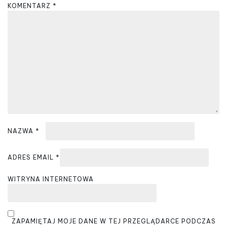
a
KOMENTARZ
*
w
p
i
s
u
NAZWA
*
ADRES EMAIL
*
WITRYNA INTERNETOWA
ZAPAMIĘTAJ MOJE DANE W TEJ PRZEGLĄDARCE PODCZAS