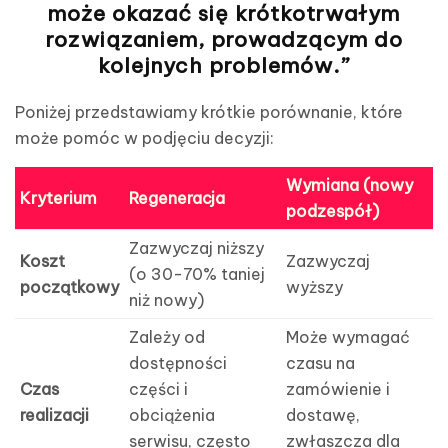
może okazać się krótkotrwałym
rozwiązaniem, prowadzącym do
kolejnych problemów.”
Poniżej przedstawiamy krótkie porównanie, które
może pomóc w podjęciu decyzji:
Wymiana (nowy
Kryterium
Regeneracja
podzespół)
Zazwyczaj niższy
Koszt
Zazwyczaj
(o 30-70% taniej
początkowy
wyższy
niż nowy)
Zależy od
Może wymagać
dostępności
czasu na
Czas
części i
zamówienie i
realizacji
obciążenia
dostawę,
serwisu, często
zwłaszcza dla