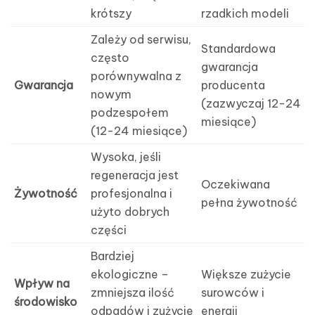
krótszy
rzadkich modeli
Zależy od serwisu,
Standardowa
często
gwarancja
porównywalna z
Gwarancja
producenta
nowym
(zazwyczaj 12-24
podzespołem
miesiące)
(12-24 miesiące)
Wysoka, jeśli
regeneracja jest
Oczekiwana
Żywotność
profesjonalna i
pełna żywotność
użyto dobrych
części
Bardziej
ekologiczne –
Większe zużycie
Wpływ na
zmniejsza ilość
surowców i
środowisko
odpadów i zużycie
energii