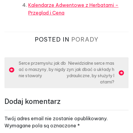
Kalendarze Adwentowe z Herbatami –
Przegląd i Cena
POSTED IN
PORADY
N
Serce przemysłu: jak db
Niewidzialne serce mas
ać o maszyny, by nigdy
zyn: jak dbać o układy h
a
nie stawały
ydrauliczne, by służyły l
w
atami?
i
g
Dodaj komentarz
a
c
Twój adres email nie zostanie opublikowany.
j
Wymagane pola są oznaczone
*