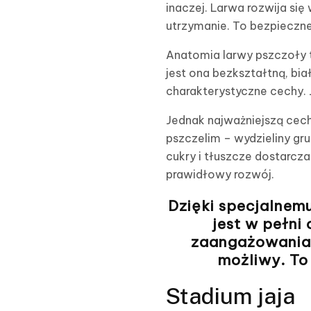
inaczej. Larwa rozwija si
utrzymanie. To bezpieczne
Anatomia larwy pszczoły t
jest ona bezkształtną, bia
charakterystyczne cechy. J
Jednak najważniejszą cechą
pszczelim – wydzieliny g
cukry i tłuszcze dostarcz
prawidłowy rozwój.
Dzięki specjalnem
jest w pełni
zaangażowania 
możliwy. To 
Stadium jaja