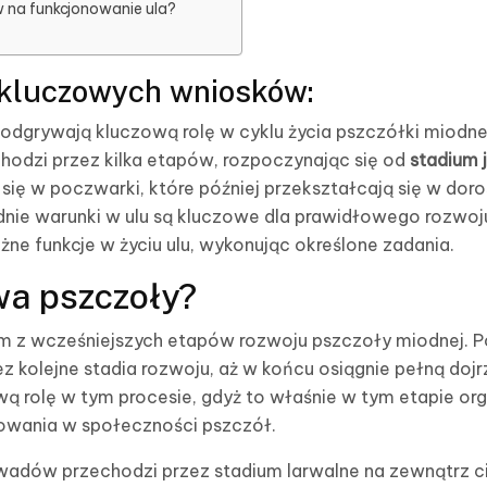
w na funkcjonowanie ula?
kluczowych wniosków:
odgrywają kluczową rolę w cyklu życia pszczółki miodne
chodzi przez kilka etapów, rozpoczynając się od
stadium 
się w poczwarki, które później przekształcają się w dor
dnie warunki w ulu są kluczowe dla prawidłowego rozwoju
ne funkcje w życiu ulu, wykonując określone zadania.
rwa pszczoły?
m z wcześniejszych etapów rozwoju pszczoły miodnej. Po 
z kolejne stadia rozwoju, aż w końcu osiągnie pełną doj
 rolę w tym procesie, gdyż to właśnie w tym etapie orga
owania w społeczności pszczół.
adów przechodzi przez stadium larwalne na zewnątrz ci