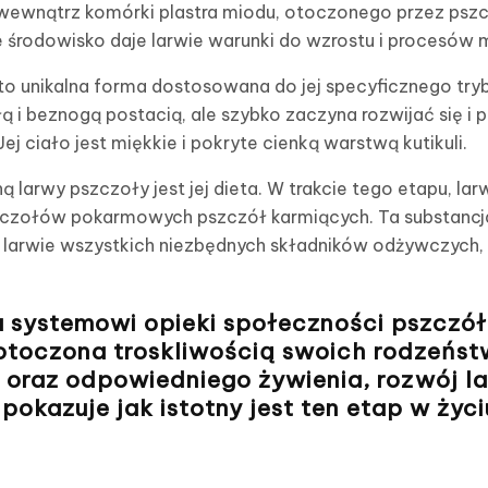
ę wewnątrz komórki plastra miodu, otoczonego przez pszc
 środowisko daje larwie warunki do wzrostu i procesów 
o unikalna forma dostosowana do jej specyficznego tryb
łą i beznogą postacią, ale szybko zaczyna rozwijać się i 
ej ciało jest miękkie i pokryte cienką warstwą kutikuli.
 larwy pszczoły jest jej dieta. W trakcie tego etapu, la
ruczołów pokarmowych pszczół karmiących. Ta substancj
a larwie wszystkich niezbędnych składników odżywczych, k
u systemowi opieki społeczności pszczół
 otoczona troskliwością swoich rodzeńst
oraz odpowiedniego żywienia,
rozwój l
pokazuje jak istotny jest ten etap w życi