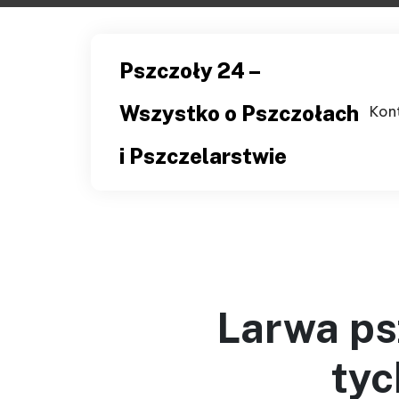
Skip
to
content
Pszczoły 24 –
Wszystko o Pszczołach
Kon
i Pszczelarstwie
Larwa ps
tyc