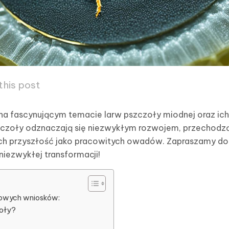
this post
ę na fascynującym temacie larw pszczoły miodnej oraz ich
szczoły odznaczają się niezwykłym rozwojem, przechodz
ich przyszłość jako pracowitych owadów. Zapraszamy do
 niezwykłej transformacji!
owych wniosków:
zoły?