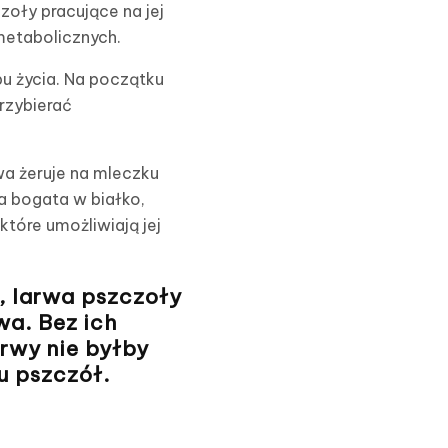
zoły pracujące na jej
metabolicznych.
u życia. Na początku
przybierać
rwa żeruje na mleczku
a bogata w białko,
tóre umożliwiają jej
,
larwa pszczoły
wa. Bez ich
arwy
nie byłby
u pszczół.