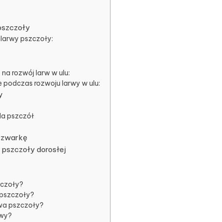
pszczoły
larwy pszczoły:
na rozwój larw w ulu:
 podczas rozwoju larwy w ulu:
y
dla pszczół
czwarkę
 pszczoły dorosłej
zczoły?
 pszczoły?
rwa pszczoły?
rwy?