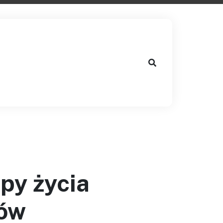
py życia
dów