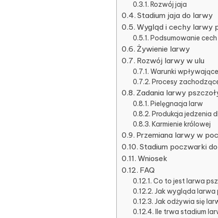
Rozwój jaja
Stadium jaja do larwy
Wygląd i cechy larwy 
Podsumowanie cech 
Żywienie larwy
Rozwój larwy w ulu
Warunki wpływające 
Procesy zachodzące
Zadania larwy pszczoł
Pielęgnacja larw
Produkcja jedzenia 
Karmienie królowej
Przemiana larwy w po
Stadium poczwarki do
Wniosek
FAQ
Co to jest larwa ps
Jak wygląda larwa
Jak odżywia się la
Ile trwa stadium la