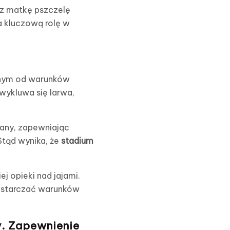
ez matkę pszczelę
a kluczową rolę w
żnym od warunków
 wykluwa się larwa,
many, zapewniając
Stąd wynika, że
stadium
 opieki nad jajami.
dostarczać warunków
y. Zapewnienie