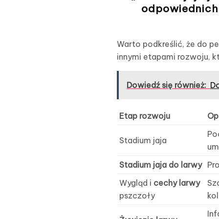
odpowiednich 
Warto podkreślić, że do p
innymi etapami rozwoju, k
Dowiedź się również:
Do
Etap rozwoju
Op
Po
Stadium jaja
um
Stadium jaja do larwy
Pro
Wygląd i
cechy larwy
Sz
pszczoły
ko
In