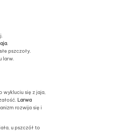
j.
jaja
.
osłe pszczoły.
 larw.
wykluciu się z jaja,
rzałość.
Larwa
nizm rozwija się i
ała, u pszczół to