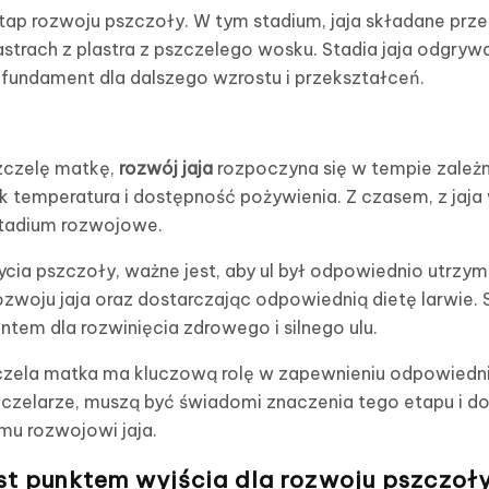
tap rozwoju pszczoły. W tym stadium, jaja składane prz
strach z plastra z pszczelego wosku. Stadia jaja odgryw
 fundament dla dalszego wzrostu i przekształceń.
szczelę matkę,
rozwój jaja
rozpoczyna się w tempie zale
ak temperatura i dostępność pożywienia. Z czasem, z jaja
stadium rozwojowe.
ia pszczoły, ważne jest, aby ul był odpowiednio utrzy
zwoju jaja oraz dostarczając odpowiednią dietę larwie. 
em dla rozwinięcia zdrowego i silnego ulu.
czela matka ma kluczową rolę w zapewnieniu odpowiedniej
szczelarze, muszą być świadomi znaczenia tego etapu i 
mu rozwojowi jaja.
est punktem wyjścia dla rozwoju pszczoł