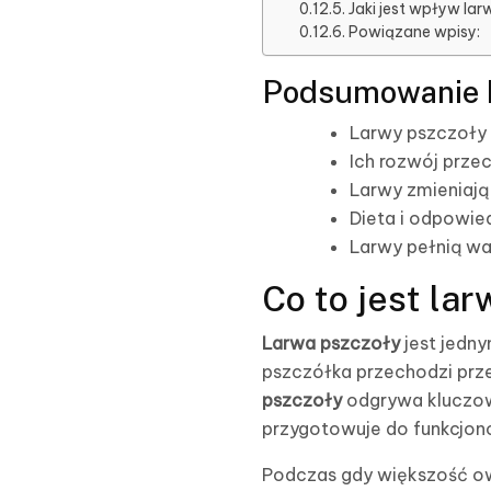
Jaki jest wpływ lar
Powiązane wpisy:
Podsumowanie 
Larwy pszczoły 
Ich rozwój prze
Larwy zmieniają 
Dieta i odpowie
Larwy pełnią waż
Co to jest la
Larwa pszczoły
jest jedny
pszczółka przechodzi prze
pszczoły
odgrywa kluczową
przygotowuje do funkcjon
Podczas gdy większość ow