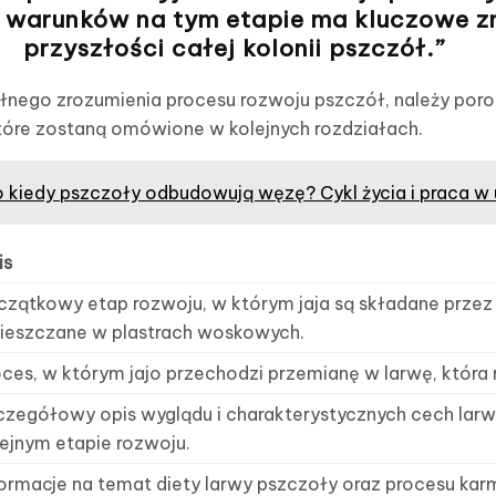
warunków na tym etapie ma kluczowe z
przyszłości całej kolonii pszczół.”
ełnego zrozumienia procesu rozwoju pszczół, należy poro
tóre zostaną omówione w kolejnych rozdziałach.
 kiedy pszczoły odbudowują węzę? Cykl życia i praca w 
is
czątkowy etap rozwoju, w którym jaja są składane przez
ieszczane w plastrach woskowych.
ces, w którym jajo przechodzi przemianę w larwę, która r
czegółowy opis wyglądu i charakterystycznych cech larw
lejnym etapie rozwoju.
formacje na temat diety larwy pszczoły oraz procesu karm