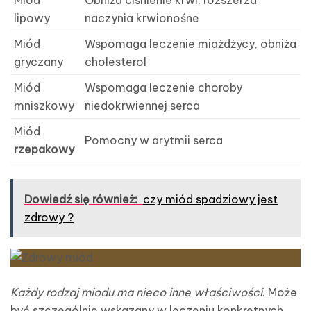
lipowy
naczynia krwionośne
Miód
Wspomaga leczenie miażdżycy, obniża
gryczany
cholesterol
Miód
Wspomaga leczenie choroby
mniszkowy
niedokrwiennej serca
Miód
Pomocny w arytmii serca
rzepakowy
Dowiedź się również:
czy miód spadziowy jest
zdrowy ?
Każdy rodzaj miodu ma nieco inne właściwości
. Może
być szczególnie wskazany w leczeniu konkretnych