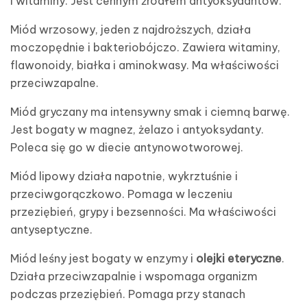
i witaminy. Jest cennym źródłem antyoksydantów.
Miód wrzosowy, jeden z najdroższych, działa
moczopędnie i bakteriobójczo. Zawiera witaminy,
flawonoidy, białka i aminokwasy. Ma właściwości
przeciwzapalne.
Miód gryczany ma intensywny smak i ciemną barwę.
Jest bogaty w magnez, żelazo i antyoksydanty.
Poleca się go w diecie antynowotworowej.
Miód lipowy działa napotnie, wykrztuśnie i
przeciwgorączkowo. Pomaga w leczeniu
przeziębień, grypy i bezsenności. Ma właściwości
antyseptyczne.
Miód leśny jest bogaty w enzymy i
olejki eteryczne
.
Działa przeciwzapalnie i wspomaga organizm
podczas przeziębień. Pomaga przy stanach