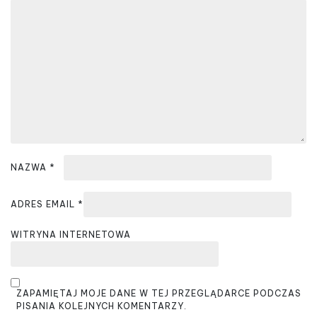
a
w
p
i
s
u
NAZWA
*
ADRES EMAIL
*
WITRYNA INTERNETOWA
ZAPAMIĘTAJ MOJE DANE W TEJ PRZEGLĄDARCE PODCZAS
PISANIA KOLEJNYCH KOMENTARZY.