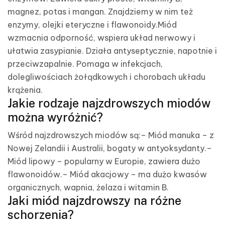
magnez, potas i mangan. Znajdziemy w nim też
enzymy, olejki eteryczne i flawonoidy.Miód
wzmacnia odporność, wspiera układ nerwowy i
ułatwia zasypianie. Działa antyseptycznie, napotnie i
przeciwzapalnie. Pomaga w infekcjach,
dolegliwościach żołądkowych i chorobach układu
krążenia.
Jakie rodzaje najzdrowszych miodów
można wyróżnić?
Wśród najzdrowszych miodów są:– Miód manuka – z
Nowej Zelandii i Australii, bogaty w antyoksydanty.–
Miód lipowy – popularny w Europie, zawiera dużo
flawonoidów.– Miód akacjowy – ma dużo kwasów
organicznych, wapnia, żelaza i witamin B.
Jaki miód najzdrowszy na różne
schorzenia?