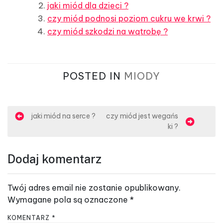
jaki miód dla dzieci ?
czy miód podnosi poziom cukru we krwi ?
czy miód szkodzi na wątrobę ?
POSTED IN
MIODY
N
jaki miód na serce ?
czy miód jest wegańs
ki ?
a
w
Dodaj komentarz
i
g
Twój adres email nie zostanie opublikowany.
a
Wymagane pola są oznaczone
*
c
KOMENTARZ
*
j