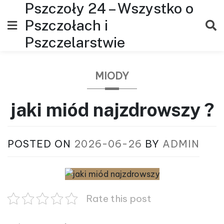
Pszczoły 24 – Wszystko o
Skip
to
Pszczołach i
content
Pszczelarstwie
MIODY
jaki miód najzdrowszy ?
POSTED ON
2026-06-26
BY
ADMIN
Rate this post