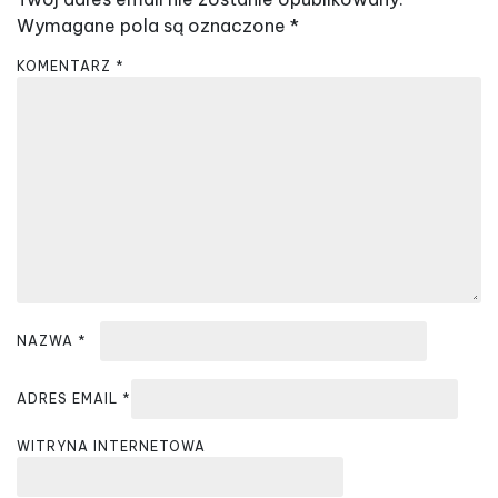
a
Wymagane pola są oznaczone
*
c
KOMENTARZ
*
j
a
w
p
i
s
u
NAZWA
*
ADRES EMAIL
*
WITRYNA INTERNETOWA