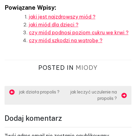
Powiązane Wpisy:
jaki jest najzdrowszy miód ?
jaki miód dla dzieci ?
czy miód podnosi poziom cukru we krwi ?
czy miód szkodzi na wątrobę ?
POSTED IN
MIODY
N
jak działa propolis ?
jak leczyć uczulenie na
propolis ?
a
w
Dodaj komentarz
i
g
Twój adres email nie zostanie opublikowany.