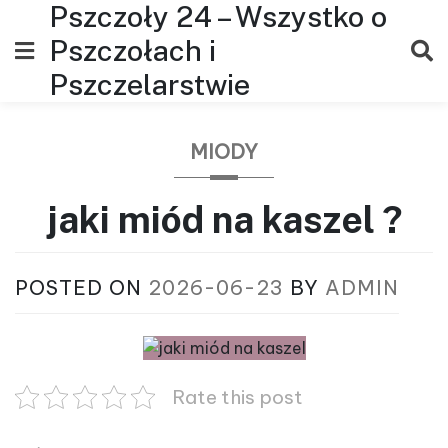
Pszczoły 24 – Wszystko o
Skip
to
Pszczołach i
content
Pszczelarstwie
MIODY
jaki miód na kaszel ?
POSTED ON
2026-06-23
BY
ADMIN
Rate this post