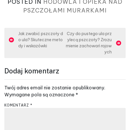
POSTED IN
HODOWLA I OPIEKA NAD
PSZCZOŁAMI MURARKAMI
N
Jak zwabić pszczoły d
Czy do pustego ula prz
o ula? Skuteczne meto
ylecą pszczoły? Zrozu
a
dy i wskazówki
mienie zachowań rojow
w
ych
i
g
Dodaj komentarz
a
c
Twój adres email nie zostanie opublikowany.
j
Wymagane pola są oznaczone
*
a
KOMENTARZ
*
w
p