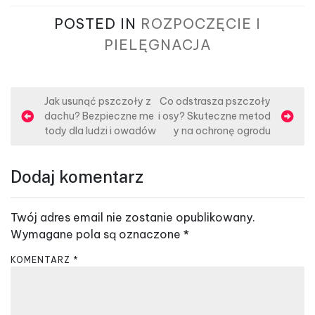
POSTED IN
ROZPOCZĘCIE I
PIELĘGNACJA
N
Jak usunąć pszczoły z
Co odstrasza pszczoły
dachu? Bezpieczne me
i osy? Skuteczne metod
a
tody dla ludzi i owadów
y na ochronę ogrodu
w
i
Dodaj komentarz
g
a
Twój adres email nie zostanie opublikowany.
c
Wymagane pola są oznaczone
*
j
KOMENTARZ
*
a
w
p