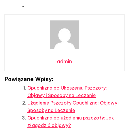
admin
Powiązane Wpisy:
Opuchlizna po Ukąszeniu Pszczoły:
Objawy i Sposoby na Leczenie
Użądlenie Pszczoły Opuchlizna: Objawy i
Sposoby na Leczenie
Opuchlizna po użądleniu pszczoły: Jak
złagodzić objawy?