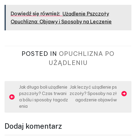
Dowiedź się również:
Użądlenie Pszczoły
Opuchlizna: Objawy i Sposoby na Leczenie
POSTED IN
OPUCHLIZNA PO
UŻĄDLENIU
N
Jak długo boli użądlenie
Jak leczyć użądlenie ps
pszczoły? Czas trwani
zczoły? Sposoby na zł
a
a bólu i sposoby łagodz
agodzenie objawów
w
enia
i
g
Dodaj komentarz
a