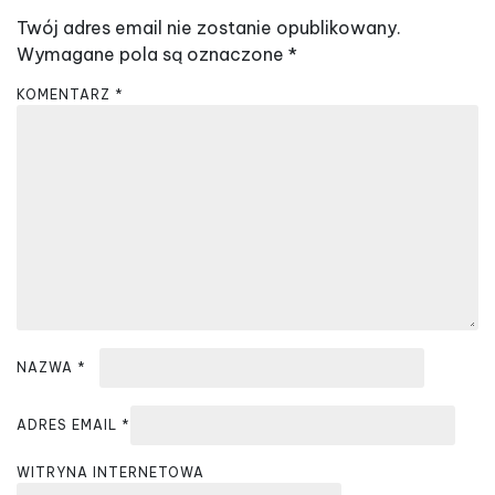
c
Twój adres email nie zostanie opublikowany.
j
Wymagane pola są oznaczone
*
a
KOMENTARZ
*
w
p
i
s
u
NAZWA
*
ADRES EMAIL
*
WITRYNA INTERNETOWA