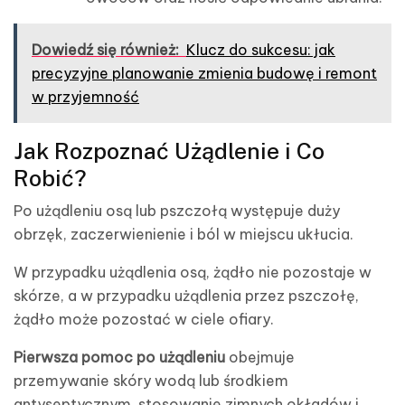
Dowiedź się również:
Klucz do sukcesu: jak
precyzyjne planowanie zmienia budowę i remont
w przyjemność
Jak Rozpoznać Użądlenie i Co
Robić?
Po użądleniu osą lub pszczołą występuje duży
obrzęk, zaczerwienienie i ból w miejscu ukłucia.
W przypadku użądlenia osą, żądło nie pozostaje w
skórze, a w przypadku użądlenia przez pszczołę,
żądło może pozostać w ciele ofiary.
Pierwsza pomoc po użądleniu
obejmuje
przemywanie skóry wodą lub środkiem
antyseptycznym, stosowanie zimnych okładów i