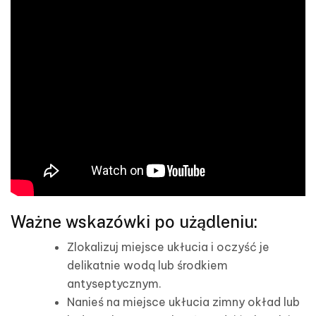
Ważne wskazówki po użądleniu:
Zlokalizuj miejsce ukłucia i oczyść je
delikatnie wodą lub środkiem
antyseptycznym.
Nanieś na miejsce ukłucia zimny okład lub