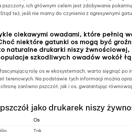
 na pszczoły, ich głównym celem jest zdobywanie pokarmu 
 Stąd też, jeśli nie mamy do czynienia z agresywnymi ga
.
ykle ciekawymi owadami, które pełnią w
hoć niektóre gatunki os mogą być groźn
to naturalne
drukarki niszy żwnościowej
,
opulacje szkodliwych owadów wokół łą
 fascynującą rolę os w ekosystemach, warto sięgnąć po 
ń terenowych. Na podstawie tych informacji można opra
ochronę zarówno pszczół, jak i os, gwarantując równowag
 pszczół jako drukarek niszy żywno
Os
lin
Tak