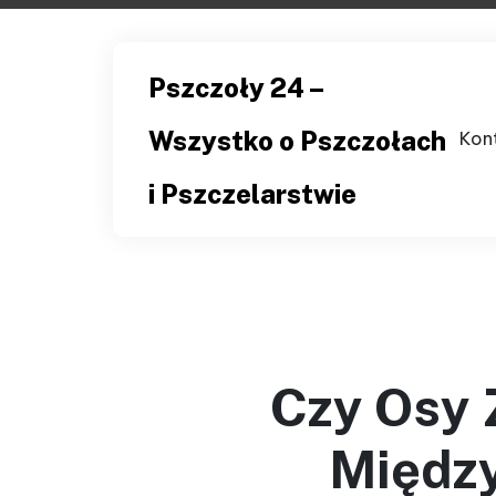
Skip
to
content
Pszczoły 24 –
Wszystko o Pszczołach
Kon
i Pszczelarstwie
Czy Osy Z
Między