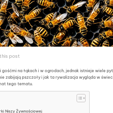
this post
 gośćmi na łąkach i w ogrodach, jednak istnieje wiele py
ie zabijają pszczoły i jak ta rywalizacja wygląda w świec
emat tego tematu.
rki Niszy Żywnościowej