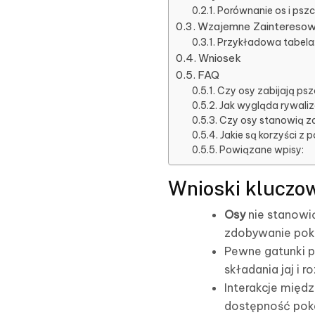
Porównanie os i pszc
Wzajemne Zainteresowa
Przykładowa tabela:
Wniosek
FAQ
Czy osy zabijają ps
Jak wygląda rywaliz
Czy osy stanowią za
Jakie są korzyści z 
Powiązane wpisy:
Wnioski kluczo
Osy
nie stanowi
zdobywanie poka
Pewne gatunki p
składania jaj i 
Interakcje międz
dostępność pokar