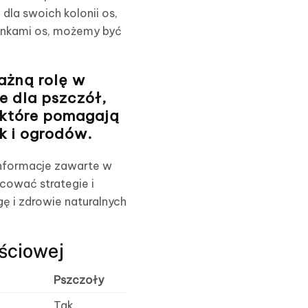
dla swoich kolonii os,
tunkami os, możemy być
ażną rolę w
e dla pszczół,
 które pomagają
k i ogrodów.
informacje zawarte w
cować strategie i
ę i zdrowie naturalnych
ściowej
Pszczoły
Tak