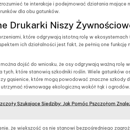
 zrozumieć te interakcje i podejmować działania mające 
runków dla obu gatunków.
ne Drukarki Niszy Żywnościow
rzeniami, które odgrywają istotną rolę w ekosystemach 
pektem ich działalności jest fakt, że pełnią one funkcję 
 można dojść do wniosku, że osy odgrywają ważną rolę w 
tych, które stanowią szkodniki roślin. Wiele gatunków o
czy gąsienice, które mogą powodować znaczne szkody dl
 utrzymać równowagę ekologiczną wokół łąk i ogrodów
zczoły Szukające Siedziby: Jak Pomóc Pszczołom Znal
nie, że większość os nie stanowi bezpośredniego zagroż