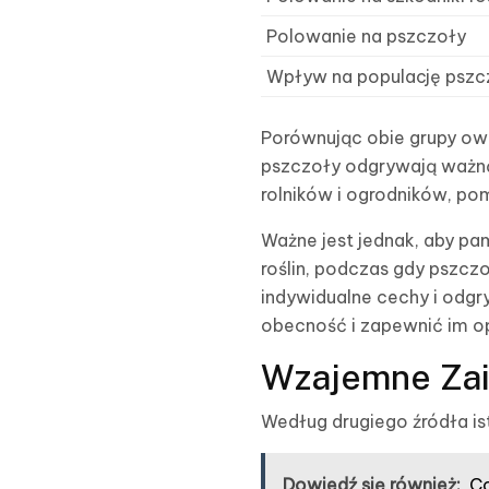
Polowanie na pszczoły
Wpływ na populację pszc
Porównując obie grupy o
pszczoły odgrywają ważną
rolników i ogrodników, po
Ważne jest jednak, aby pa
roślin, podczas gdy pszczo
indywidualne cechy i odgr
obecność i zapewnić im o
Wzajemne Zai
Według drugiego źródła i
Dowiedź się również:
Co