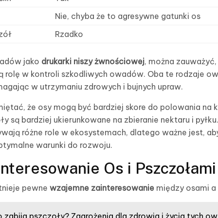
Nie, chyba że to agresywne gatunki os
zół
Rzadko
wadów jako
drukarki niszy żwnościowej
, można zauważyć, 
 rolę w kontroli szkodliwych owadów. Oba te rodzaje o
magając w utrzymaniu zdrowych i bujnych upraw.
miętać, że osy mogą być bardziej skore do polowania na k
ły są bardziej ukierunkowane na zbieranie nektaru i pyłk
ywają różne role w ekosystemach, dlatego ważne jest, ab
ptymalne warunki do rozwoju.
nteresowanie Os i Pszczołami
stnieje pewne
wzajemne zainteresowanie
między osami a
 zabija pszczoły? Zagrożenia dla zdrowia i życia tych 