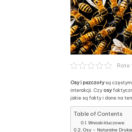
Rate 
Osy i pszczoły
są częstymi
interakcji. Czy
osy
faktyczn
jakie są fakty i dane na t
Table of Contents
Wnioski kluczowe:
Osy – Naturalne Druka