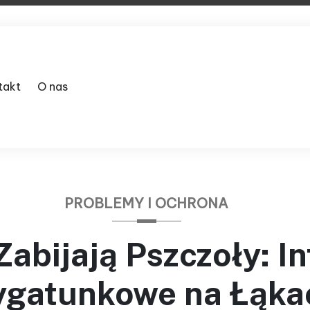
takt
O nas
PROBLEMY I OCHRONA
abijają Pszczoły: In
gatunkowe na Łąka