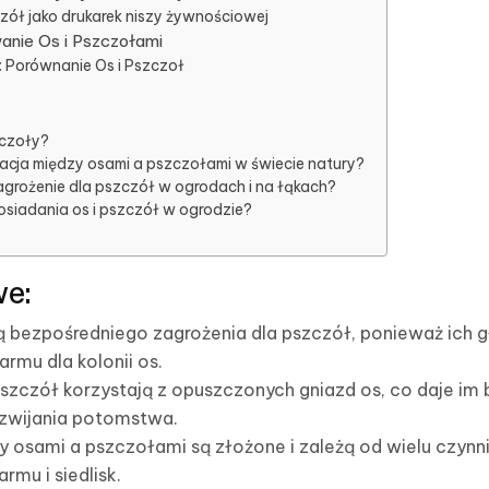
zół jako drukarek niszy żywnościowej
nie Os i Pszczołami
 Porównanie Os i Pszczoł
zczoły?
acja między osami a pszczołami w świecie natury?
grożenie dla pszczół w ogrodach i na łąkach?
posiadania os i pszczół w ogrodzie?
we:
ą bezpośredniego zagrożenia dla pszczół, ponieważ ich 
rmu dla kolonii os.
szczół korzystają z opuszczonych gniazd os, co daje im
rozwijania potomstwa.
y osami a pszczołami są złożone i zależą od wielu czynni
mu i siedlisk.