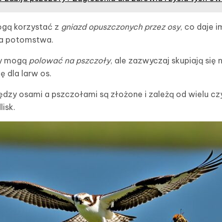
ogą korzystać z
gniazd opuszczonych przez osy
, co daje 
nia potomstwa.
sy mogą
polować na pszczoły
, ale zazwyczaj skupiają się
 dla larw os.
iędzy osami a pszczołami są złożone i zależą od wielu cz
isk.