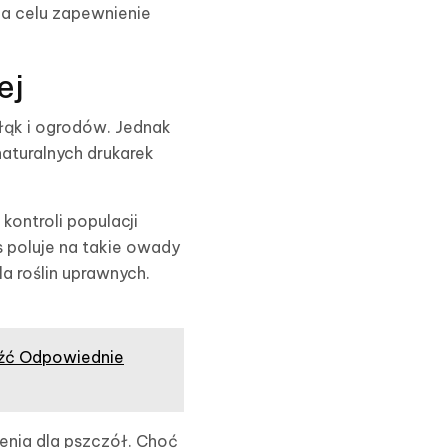
na celu zapewnienie
ej
łąk i ogrodów. Jednak
naturalnych drukarek
kontroli populacji
s poluje na takie owady
a roślin uprawnych.
.
eźć Odpowiednie
enia dla pszczół. Choć