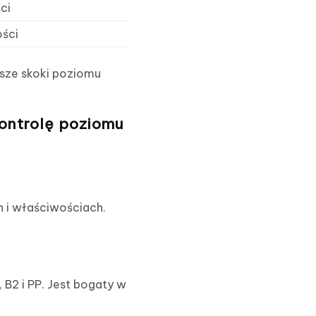
ci
ości
jsze skoki poziomu
ontrolę poziomu
h i właściwościach.
 B2 i PP. Jest bogaty w