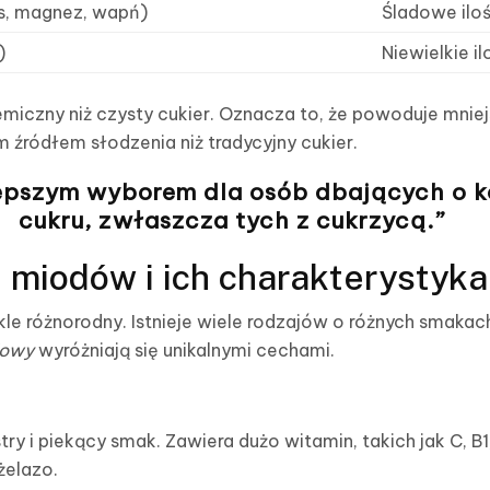
as, magnez, wapń)
Śladowe iloś
)
Niewielkie il
kemiczny niż czysty cukier. Oznacza to, że powoduje mnie
m źródłem słodzenia niż tradycyjny cukier.
epszym wyborem dla osób dbających o k
cukru, zwłaszcza tych z cukrzycą.”
 miodów i ich charakterystyka
le różnorodny. Istnieje wiele rodzajów o różnych smakac
jowy
wyróżniają się unikalnymi cechami.
ry i piekący smak. Zawiera dużo witamin, takich jak C, B1,
żelazo.