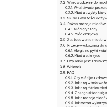
Wprowadzenie do miodu
Właściwości prozdr
Miód a zwykły biały 
Skład i wartości odży
Różne rodzaje miodów 
Miód gryczany
Miód akacjowy
Zastosowanie miodu w 
Przeciwwskazania do 
Alergie na pyłki kwi
Miód a cukrzyca
Czy miód jest zdrowsz
Wniosek
FAQ
Czy miód jest zdrow
Jakie są właściwoś
Jakie są różnice mi
Z czego składa się 
Jakie rodzaje miodów 
Jak można wykorzys