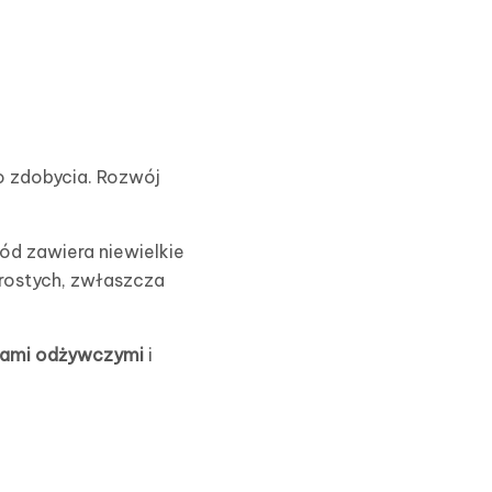
o zdobycia. Rozwój
ód zawiera niewielkie
prostych, zwłaszcza
iami odżywczymi
i