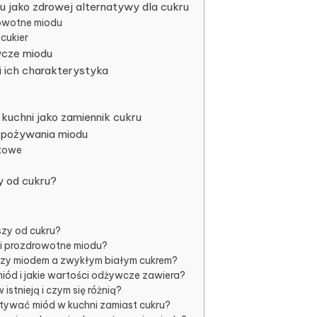
 jako zdrowej alternatywy dla cukru
owotne miodu
cukier
wcze miodu
i ich charakterystyka
kuchni jako zamiennik cukru
spożywania miodu
atowe
y od cukru?
szy od cukru?
ci prozdrowotne miodu?
ędzy miodem a zwykłym białym cukrem?
miód i jakie wartości odżywcze zawiera?
istnieją i czym się różnią?
tywać miód w kuchni zamiast cukru?