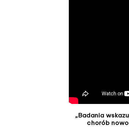
„Badania wskazuj
chorób nowot