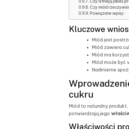
Czy istnieją jakieś
Czy miód rzeczywiśc
Powiązane wpisy:
Kluczowe wnios
Miód jest postr
Miód zawiera cuk
Miód ma korzyst
Miód może być w
Nadmierne spoży
Wprowadzenie
cukru
Miód to naturalny produkt
potwierdzają jego
właści
Właściwości pr