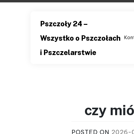
Skip
to
content
Pszczoły 24 –
Wszystko o Pszczołach
Kon
i Pszczelarstwie
czy mió
POSTED ON
2026-