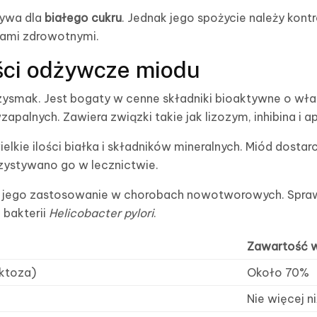
tywa dla
białego cukru
. Jednak jego spożycie należy kont
mami zdrowotnymi.
ści odżywcze miodu
przysmak. Jest bogaty w cenne składniki bioaktywne o wł
zapalnych. Zawiera związki takie jak lizozym, inhibina i a
elkie ilości białka i składników mineralnych. Miód dosta
zystywano go w lecznictwie.
 jego zastosowanie w chorobach nowotworowych. Spraw
 bakterii
Helicobacter pylori
.
Zawartość w
uktoza)
Około 70%
Nie więcej n