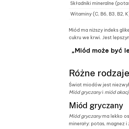
Składniki mineralne (pot
Witaminy (C, B6, B3, B2, K
Miód ma niższy indeks gli
cukru we krwi. Jest lepszy
„Miód może być l
Różne rodzaje
Świat miodów jest niezwyk
Miód gryczany
i
miód akac
Miód gryczany
Miód gryczany
ma lekko ost
minerały: potas, magnez i 