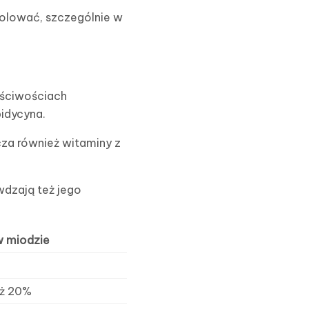
rolować, szczególnie w
aściwościach
pidycyna.
rcza również witaminy z
dzają też jego
 miodzie
iż 20%